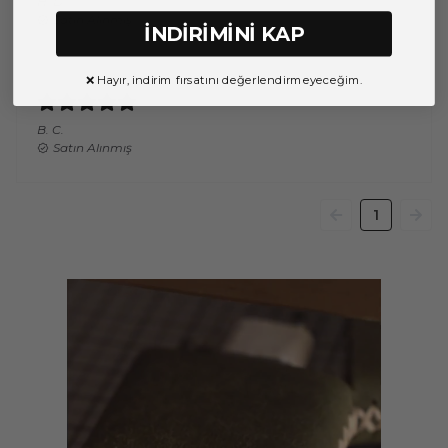
H.
D.
Satın Alınmış
İNDİRİMİNİ KAP
❌ Hayır, indirim fırsatını değerlendirmeyeceğim.
B.
C.
Satın Alınmış
1