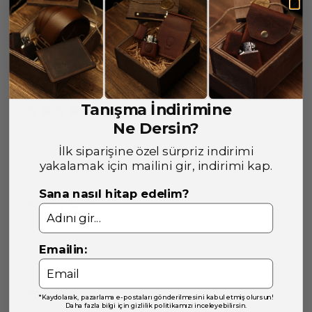
Yorumlar
Yorum Yap
4 değerlendirmeye göre
Tanışma İndirimine
Ne Dersin?
a.
k.
Satın Alınmış
İlk siparişine özel sürpriz indirimi
yakalamak için mailini gir, indirimi kap.
Sana nasıl hitap edelim?
G.
A.
Satın Alınmış
Emailin:
*Kaydolarak, pazarlama e-postaları gönderilmesini kabul etmiş olursun!
Daha fazla bilgi için gizlilik politikamızı inceleyebilirsin.