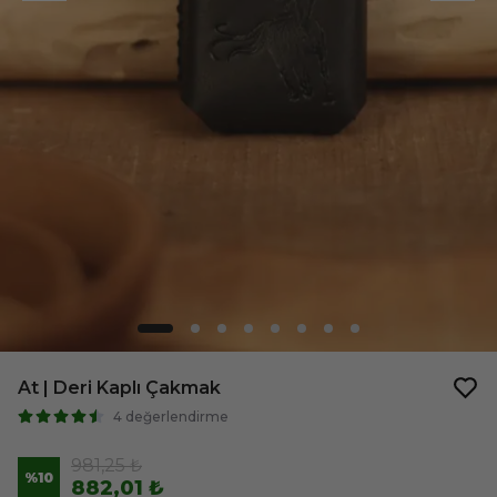
At | Deri Kaplı Çakmak
4 değerlendirme
981,25 ₺
%
10
882,01 ₺