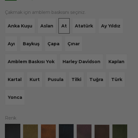
Çakmak için amblem baskısını seçiniz.
Anka Kuşu
Aslan
At
Atatürk
Ay Yıldız
Ayı
Baykuş
Çapa
Çınar
Amblem Baskısı Yok
Harley Davidson
Kaplan
Kartal
Kurt
Pusula
Tilki
Tuğra
Türk
Yonca
Renk