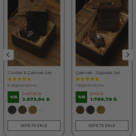
Cüzdan & Çakmak Set
Çakmak - Sigaralık Set
8 değerlendirme
1 değerlendirme
2.437,50 ₺
2.100 ₺
%
15
%
15
2.073,94 ₺
1.786,76 ₺
+1
SEPETE EKLE
SEPETE EKLE