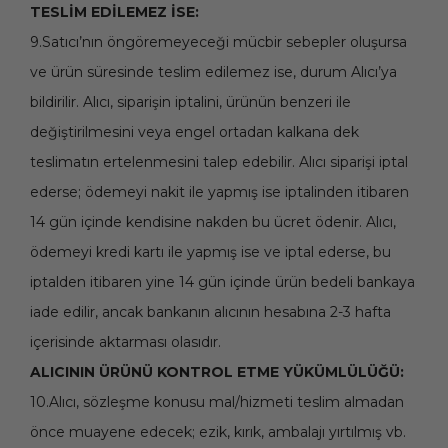
TESLİM EDİLEMEZ İSE:
9.Satıcı’nın öngöremeyeceği mücbir sebepler oluşursa
ve ürün süresinde teslim edilemez ise, durum Alıcı’ya
bildirilir. Alıcı, siparişin iptalini, ürünün benzeri ile
değiştirilmesini veya engel ortadan kalkana dek
teslimatın ertelenmesini talep edebilir. Alıcı siparişi iptal
ederse; ödemeyi nakit ile yapmış ise iptalinden itibaren
14 gün içinde kendisine nakden bu ücret ödenir. Alıcı,
ödemeyi kredi kartı ile yapmış ise ve iptal ederse, bu
iptalden itibaren yine 14 gün içinde ürün bedeli bankaya
iade edilir, ancak bankanın alıcının hesabına 2-3 hafta
içerisinde aktarması olasıdır.
ALICININ ÜRÜNÜ KONTROL ETME YÜKÜMLÜLÜĞÜ:
10.Alıcı, sözleşme konusu mal/hizmeti teslim almadan
önce muayene edecek; ezik, kırık, ambalajı yırtılmış vb.