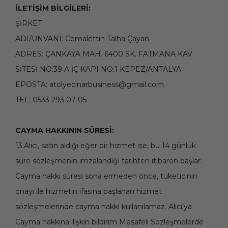
İLETİŞİM BİLGİLERİ:
ŞİRKET
ADI/UNVANI: Cemalettin Talha Çayan
ADRES: ÇANKAYA MAH. 6400 SK. FATMANA KAV
SİTESİ NO:39 A İÇ KAPI NO:1 KEPEZ/ANTALYA
EPOSTA:
atolyecinarbusiness@gmail.com
TEL: 0533 293 07 05
CAYMA HAKKININ SÜRESİ:
13.Alıcı, satın aldığı eğer bir hizmet ise, bu 14 günlük
süre sözleşmenin imzalandığı tarihten itibaren başlar.
Cayma hakkı süresi sona ermeden önce, tüketicinin
onayı ile hizmetin ifasına başlanan hizmet
sözleşmelerinde cayma hakkı kullanılamaz. Alıcı’ya
Cayma hakkına ilişkin bildirim Mesafeli Sözleşmelerde