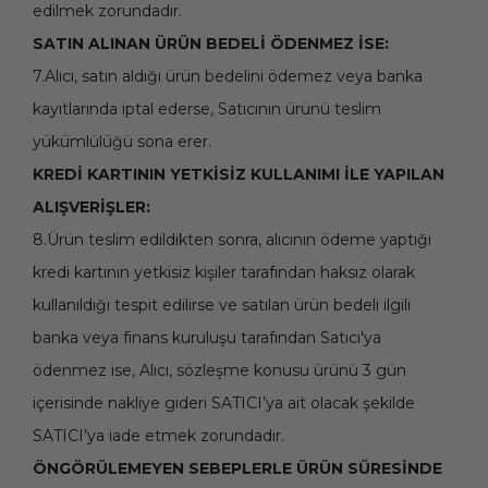
edilmek zorundadır.
SATIN ALINAN ÜRÜN BEDELİ ÖDENMEZ İSE:
7.Alıcı, satın aldığı ürün bedelini ödemez veya banka
kayıtlarında iptal ederse, Satıcının ürünü teslim
yükümlülüğü sona erer.
KREDİ KARTININ YETKİSİZ KULLANIMI İLE YAPILAN
ALIŞVERİŞLER:
8.Ürün teslim edildikten sonra, alıcının ödeme yaptığı
kredi kartının yetkisiz kişiler tarafından haksız olarak
kullanıldığı tespit edilirse ve satılan ürün bedeli ilgili
banka veya finans kuruluşu tarafından Satıcı'ya
ödenmez ise, Alıcı, sözleşme konusu ürünü 3 gün
içerisinde nakliye gideri SATICI’ya ait olacak şekilde
SATICI’ya iade etmek zorundadır.
ÖNGÖRÜLEMEYEN SEBEPLERLE ÜRÜN SÜRESİNDE