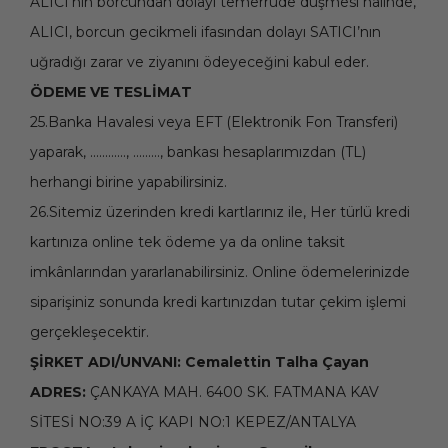
ALICI’nın borcundan dolayı temerrüde düşmesi halinde,
ALICI, borcun gecikmeli ifasından dolayı SATICI’nın
uğradığı zarar ve ziyanını ödeyeceğini kabul eder.
ÖDEME VE TESLİMAT
25.Banka Havalesi veya EFT (Elektronik Fon Transferi)
yaparak, ............, ........., bankası hesaplarımızdan (TL)
herhangi birine yapabilirsiniz.
26.Sitemiz üzerinden kredi kartlarınız ile, Her türlü kredi
kartınıza online tek ödeme ya da online taksit
imkânlarından yararlanabilirsiniz. Online ödemelerinizde
siparişiniz sonunda kredi kartınızdan tutar çekim işlemi
gerçekleşecektir.
ŞİRKET ADI/UNVANI: Cemalettin Talha Çayan
ADRES:
ÇANKAYA MAH. 6400 SK. FATMANA KAV
SİTESİ NO:39 A İÇ KAPI NO:1 KEPEZ/ANTALYA