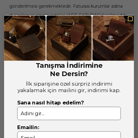
gönderilmesi gerekmektedir. Faturası kurumlar adına
düzenlenen sipariş iadeleri İADE FATURASI kesilmediği
takdirde tamamlanamayacaktır.)
17.İade formu, İade edilecek ürünlerin kutusu, ambalajı,
varsa standart aksesuarları ile eksiksiz ve hasarsız olarak
teslim edilmesi gerekmektedir.
İADE KOŞULLARI:
Tanışma İndirimine
18.SATICI, cayma bildiriminin kendisine ulaşmasından
Ne Dersin?
itibaren en geç 10 günlük süre içerisinde toplam bedeli
İlk siparişine özel sürpriz indirimi
ve ALICI’yı borç altına sokan belgeleri ALICI’ ya iade
yakalamak için mailini gir, indirimi kap.
etmek ve 20 günlük süre içerisinde malı iade almakla
Sana nasıl hitap edelim?
yükümlüdür.
19.ALICI’ nın kusurundan kaynaklanan bir nedenle malın
değerinde bir azalma olursa veya iade imkânsızlaşırsa
Emailin:
ALICI kusuru oranında SATICI’ nın zararlarını tazmin