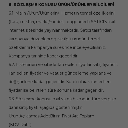
6. SÖZLEŞME KONUSU ÜRÜN/ÜRÜNLER BİLGİLERİ
6.1. Malın /Ürün/Ürünlerin/ Hizmetin temel özelliklerini
(türü, miktarı, marka/modeli, rengi, adedi) SATICI’ya ait
internet sitesinde yayınlanmaktadır. Satıcı tarafından
kampanya düzenlenmiş ise ilgili ürünün temel
özelliklerini kampanya süresince inceleyebilirsiniz.
Kampanya tarihine kadar geçerlidir.
6.2. Listelenen ve sitede ilan edilen fiyatlar satış fiyatıdır.
İlan edilen fiyatlar ve vaatler güncelleme yapılana ve
değiştirilene kadar geçerlidir. Süreli olarak ilan edilen
fiyatlar ise belirtilen süre sonuna kadar geçerlidir.
6.3. Sözleşme konusu mal ya da hizmetin tüm vergiler
dâhil satış fiyatı aşağıda gösterilmiştir.
Ürün AçıklamasıAdetBirim FiyatıAra Toplam
(KDV Dahil)