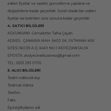
edilen fiyatlar ve vaatler güncelleme yapılana ve
değiştirilene kadar geçerlidir. Süreli olarak ilan edilen
fiyatlar ise belirtilen süre sonuna kadar geçerlidir.
4. SATICI BİLGİLERİ
ADI/UNVANI: Cemalettin Talha Çayan
ADRES: ÇANKAYA MAH. 6400 SK. FATMANA KAV
SİTESİ NO:39 A İÇ KAPI NO:1 KEPEZ/ANTALYA
EPOSTA:
atolyecinarbusiness@gmail.com
TEL: 0533 293 0705
5. ALICI BİLGİLERİ
Teslim edilecek kişi
Teslimat Adresi
Telefon
Faks
Eposta/kullanıcı adı