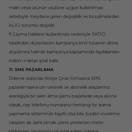
malın veya ürünün usulüne uygun kullanılması
sebebiyle meydana gelen değişiklik ve bozulmalardan
ALICI sorumlu değildir.
f) Cayma hakkının kullanılması nedeniyle SATICI
tarafından düzenlenen kampanya limit tutarının altına
düşülmesi halinde kampanya kapsamında faydalanılan
indirim miktarı iptal edilir.
11. SMS PAZARLAMA
Ödeme sırasında Atölye Çınar Firmasına SMS
pazarlamasına izin vererek ve abonelik araçlarımız
aracılığıyla bir satın alma işlemi başlatarak veya abone
olarak, cep telefonu numaranız herhangi bir arama
yapmama sisteminde kayıtlı olsa bile, bizden inceleme
talepleri de dahil olmak üzere yinelenen metin
bildirimleri (siparişiniz için iptal edilen ödeme