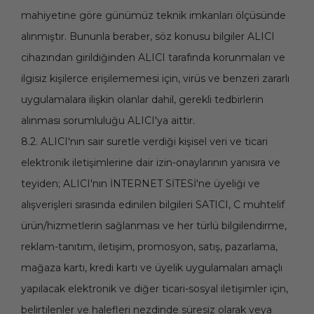
mahiyetine göre günümüz teknik imkanları ölçüsünde
alınmıştır. Bununla beraber, söz konusu bilgiler ALICI
cihazından girildiğinden ALICI tarafında korunmaları ve
ilgisiz kişilerce erişilememesi için, virüs ve benzeri zararlı
uygulamalara ilişkin olanlar dahil, gerekli tedbirlerin
alınması sorumluluğu ALICI'ya aittir.
8.2. ALICI'nın sair suretle verdiği kişisel veri ve ticari
elektronik iletişimlerine dair izin-onaylarının yanısıra ve
teyiden; ALICI'nın İNTERNET SİTESİ'ne üyeliği ve
alışverişleri sırasında edinilen bilgileri SATICI, C muhtelif
ürün/hizmetlerin sağlanması ve her türlü bilgilendirme,
reklam-tanıtım, iletişim, promosyon, satış, pazarlama,
mağaza kartı, kredi kartı ve üyelik uygulamaları amaçlı
yapılacak elektronik ve diğer ticari-sosyal iletişimler için,
belirtilenler ve halefleri nezdinde süresiz olarak veya