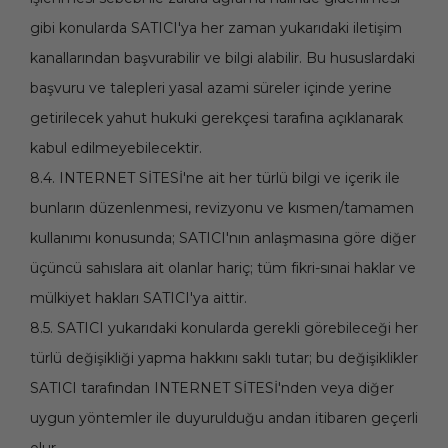
gibi konularda SATICI'ya her zaman yukarıdaki iletişim
kanallarından başvurabilir ve bilgi alabilir. Bu hususlardaki
başvuru ve talepleri yasal azami süreler içinde yerine
getirilecek yahut hukuki gerekçesi tarafına açıklanarak
kabul edilmeyebilecektir.
8.4. INTERNET SİTESİ'ne ait her türlü bilgi ve içerik ile
bunların düzenlenmesi, revizyonu ve kısmen/tamamen
kullanımı konusunda; SATICI'nın anlaşmasına göre diğer
üçüncü sahıslara ait olanlar hariç; tüm fikri-sınai haklar ve
mülkiyet hakları SATICI'ya aittir.
8.5. SATICI yukarıdaki konularda gerekli görebileceği her
türlü değişikliği yapma hakkını saklı tutar; bu değişiklikler
SATICI tarafından INTERNET SİTESİ'nden veya diğer
uygun yöntemler ile duyurulduğu andan itibaren geçerli