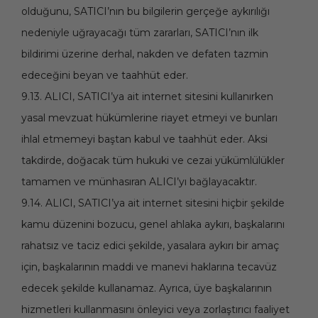
olduğunu, SATICI’nın bu bilgilerin gerçeğe aykırılığı
nedeniyle uğrayacağı tüm zararları, SATICI’nın ilk
bildirimi üzerine derhal, nakden ve defaten tazmin
edeceğini beyan ve taahhüt eder.
9.13. ALICI, SATICI’ya ait internet sitesini kullanırken
yasal mevzuat hükümlerine riayet etmeyi ve bunları
ihlal etmemeyi baştan kabul ve taahhüt eder. Aksi
takdirde, doğacak tüm hukuki ve cezai yükümlülükler
tamamen ve münhasıran ALICI’yı bağlayacaktır.
9.14. ALICI, SATICI’ya ait internet sitesini hiçbir şekilde
kamu düzenini bozucu, genel ahlaka aykırı, başkalarını
rahatsız ve taciz edici şekilde, yasalara aykırı bir amaç
için, başkalarının maddi ve manevi haklarına tecavüz
edecek şekilde kullanamaz. Ayrıca, üye başkalarının
hizmetleri kullanmasını önleyici veya zorlaştırıcı faaliyet