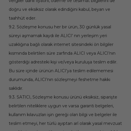
vergiler dâhil fiyatını, ödeme ve teslimat bilgilerini de
doğru ve eksiksiz olarak edindiğini kabul, beyan ve
taahhüt eder.
9.2. Sözleşme konusu her bir ürün, 30 günlük yasal
süreyi aşmamak kaydı ile ALICI' nın yerleşim yeri
uzaklığına bağlı olarak internet sitesindeki ön bilgiler
kısmında belirtilen süre zarfında ALICI veya ALICI’nın
gösterdiği adresteki kişi ve/veya kuruluşa teslim edilir.
Bu süre içinde ürünün ALICI’ya teslim edilememesi
durumunda, ALICI’nın sözleşmeyi feshetme hakkı
saklıdır.
9.3. SATICI, Sözleşme konusu ürünü eksiksiz, siparişte
belirtilen niteliklere uygun ve varsa garanti belgeleri,
kullanım kılavuzları işin gereği olan bilgi ve belgeler ile
teslim etmeyi, her türlü ayıptan arî olarak yasal mevzuat