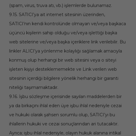
(spam, virus, truva atı, vb.) işlemlerde bulunamaz.
9.15. SATICI’ya ait internet sitesinin üzerinden,
SATICI’nın kendi kontrolünde olmayan ve/veya başkaca
üçüncü kişilerin sahip olduğu ve/veya işlettiği başka
web sitelerine ve/veya başka içeriklere link verilebilir. Bu
linkler ALICI’ya yönlenme kolaylığı sağlamak amacıyla
konmuş olup herhangi bir web sitesini veya o siteyi
işleten kişiyi desteklememekte ve Link verilen web
sitesinin içerdiği bilgilere yönelik herhangi bir garanti
niteliği taşımamaktadır.
9.16. İşbu sözleşme içerisinde sayılan maddelerden bir
ya da birkaçını ihlal eden üye işbu ihlal nedeniyle cezai
ve hukuki olarak şahsen sorumlu olup, SATICI’yı bu
ihlallerin hukuki ve cezai sonuçlarından ari tutacaktır.
Ayrıca; işbu ihlal nedeniyle, olayın hukuk alanına intikal