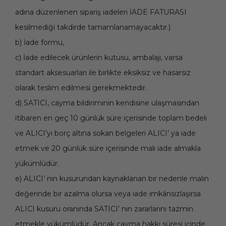
adına düzenlenen sipariş iadeleri İADE FATURASI
kesilmediği takdirde tamamlanamayacaktır.)
b) İade formu,
c) İade edilecek ürünlerin kutusu, ambalajı, varsa
standart aksesuarları ile birlikte eksiksiz ve hasarsız
olarak teslim edilmesi gerekmektedir.
d) SATICI, cayma bildiriminin kendisine ulaşmasından
itibaren en geç 10 günlük süre içerisinde toplam bedeli
ve ALICI’yı borç altına sokan belgeleri ALICI’ ya iade
etmek ve 20 günlük süre içerisinde malı iade almakla
yükümlüdür.
e) ALICI’ nın kusurundan kaynaklanan bir nedenle malın
değerinde bir azalma olursa veya iade imkânsızlaşırsa
ALICI kusuru oranında SATICI’ nın zararlarını tazmin
etmekle yükümlüdür. Ancak cayma hakkı süresi içinde