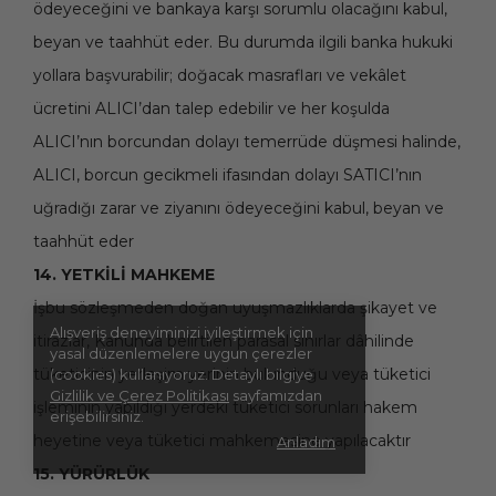
ödeyeceğini ve bankaya karşı sorumlu olacağını kabul,
beyan ve taahhüt eder. Bu durumda ilgili banka hukuki
yollara başvurabilir; doğacak masrafları ve vekâlet
ücretini ALICI’dan talep edebilir ve her koşulda
ALICI’nın borcundan dolayı temerrüde düşmesi halinde,
ALICI, borcun gecikmeli ifasından dolayı SATICI’nın
uğradığı zarar ve ziyanını ödeyeceğini kabul, beyan ve
taahhüt eder
14. YETKİLİ MAHKEME
İşbu sözleşmeden doğan uyuşmazlıklarda şikayet ve
Alışveriş deneyiminizi iyileştirmek için
itirazlar, Kanunda belirtilen parasal sınırlar dâhilinde
yasal düzenlemelere uygun çerezler
tüketicinin yerleşim yerinin bulunduğu veya tüketici
(cookies) kullanıyoruz. Detaylı bilgiye
Gizlilik ve Çerez Politikası
sayfamızdan
işleminin yapıldığı yerdeki tüketici sorunları hakem
erişebilirsiniz.
heyetine veya tüketici mahkemesine yapılacaktır
Anladım
15. YÜRÜRLÜK