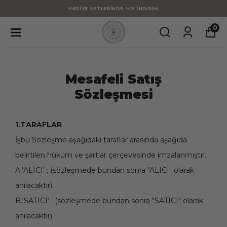
HEDIYE SETLERINDE %15 İNDIRIM
0
Mesafeli Satış
Sözleşmesi
1.TARAFLAR
İşbu Sözleşme aşağıdaki taraflar arasında aşağıda
belirtilen hüküm ve şartlar çerçevesinde imzalanmıştır.
A.‘ALICI’ ; (sözleşmede bundan sonra "ALICI" olarak
anılacaktır)
B.‘SATICI’ ; (sözleşmede bundan sonra "SATICI" olarak
anılacaktır)