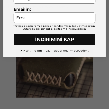
Bu ürün için henüz yorum yapılmamış.
Emailin:
*Kaydolarak, pazarlama e-postaları gönderilmesini kabul etmiş olursun!
Daha fazla bilgi için gizlilik politikamızı inceleyebilirsin.
İNDİRİMİNİ KAP
❌ Hayır, indirim fırsatını değerlendirmeyeceğim.