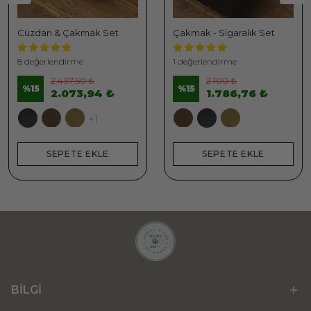
Cüzdan & Çakmak Set
Çakmak - Sigaralık Set
8 değerlendirme
1 değerlendirme
2.437,50 ₺
2.100 ₺
%
15
%
15
2.073,94 ₺
1.786,76 ₺
+1
SEPETE EKLE
SEPETE EKLE
BİLGİ