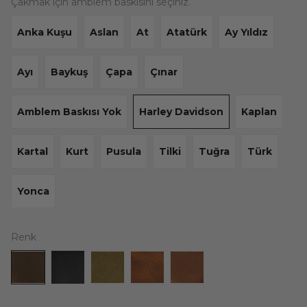
Çakmak için amblem baskısını seçiniz.
Anka Kuşu
Aslan
At
Atatürk
Ay Yıldız
Ayı
Baykuş
Çapa
Çınar
Amblem Baskısı Yok
Harley Davidson
Kaplan
Kartal
Kurt
Pusula
Tilki
Tuğra
Türk
Yonca
Renk