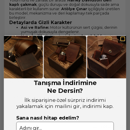
Yolun ruhu ve zanaat bir arada.
Harley Davidson deri
kaplı çakmak
, güçlü duruşu ve doğal dokusuyla sade ama
karakterli bir kullanım sunar.
Atölye Çınar
işçiliğiyle üretilen
bu model, mekanizma ve deri kaplamayı tek parçada
birleştirir.
Detaylarda Gizli Karakter
Asi ve Rafine:
Motor kültürünün sert çizgisi, derinin
yumuşak dokusuyla dengelenir.
Usta İşçilik:
Geleneksel
deri çakmak kılıfı
üretim
teknikleriyle hazırlanır.
Yaşayan Yüzey:
Deri zamanla yumuşar ve kullanım
izleriyle şekillenir.
Kişisel Patina:
Oluşan izler ürüne karakter kazandırır.
Özel Ürün Bilgileri
Devamını Göster
Kargo & Teslimat
Tanışma İndirimine
Ne Dersin?
İade & Değişim
İlk siparişine özel sürpriz indirimi
yakalamak için mailini gir, indirimi kap.
Sana nasıl hitap edelim?
Yorumlar
Yorum Yap