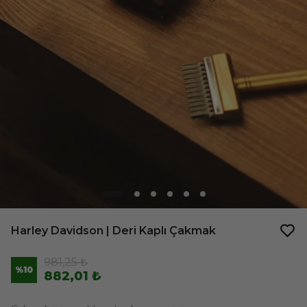
Harley Davidson | Deri Kaplı Çakmak
981,25 ₺
%
10
882,01 ₺