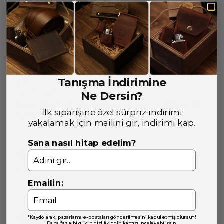
Yorumlar
Yorum Yap
4 değerlendirmeye göre
Şık vr özel bir hediye
Tanışma İndirimine
E.
K.
Satın Alınmış
Ne Dersin?
Kişiye özel hale geliyor olması ve çakmak kutusu da
İlk siparişine özel sürpriz indirimi
çok şık.
yakalamak için mailini gir, indirimi kap.
Sana nasıl hitap edelim?
Ö.
İ.
Satın Alınmış
Emailin:
*Kaydolarak, pazarlama e-postaları gönderilmesini kabul etmiş olursun!
Daha fazla bilgi için gizlilik politikamızı inceleyebilirsin.