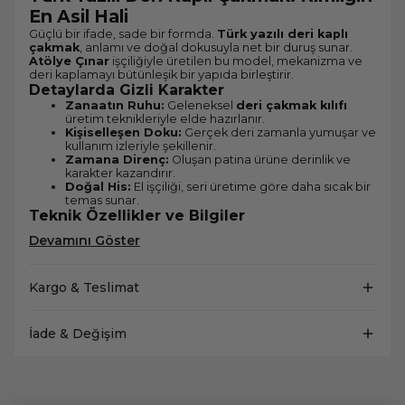
En Asil Hali
Güçlü bir ifade, sade bir formda.
Türk yazılı deri kaplı
çakmak
, anlamı ve doğal dokusuyla net bir duruş sunar.
Atölye Çınar
işçiliğiyle üretilen bu model, mekanizma ve
deri kaplamayı bütünleşik bir yapıda birleştirir.
Detaylarda Gizli Karakter
Zanaatın Ruhu:
Geleneksel
deri çakmak kılıfı
üretim teknikleriyle elde hazırlanır.
Kişiselleşen Doku:
Gerçek deri zamanla yumuşar ve
kullanım izleriyle şekillenir.
Zamana Direnç:
Oluşan patina ürüne derinlik ve
karakter kazandırır.
Doğal His:
El işçiliği, seri üretime göre daha sıcak bir
temas sunar.
Teknik Özellikler ve Bilgiler
Devamını Göster
Kargo & Teslimat
İade & Değişim