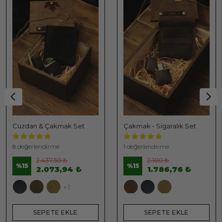
Cüzdan & Çakmak Set
Çakmak - Sigaralık Set
8 değerlendirme
1 değerlendirme
2.437,50 ₺
2.100 ₺
%
15
%
15
2.073,94 ₺
1.786,76 ₺
+1
SEPETE EKLE
SEPETE EKLE