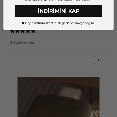
M.
T.
Satın Alınmış
İNDİRİMİNİ KAP
❌ Hayır, indirim fırsatını değerlendirmeyeceğim.
E.
Y.
Satın Alınmış
1