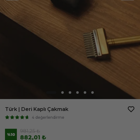
Türk | Deri Kaplı Çakmak
4 değerlendirme
981,25 ₺
%
10
882,01 ₺