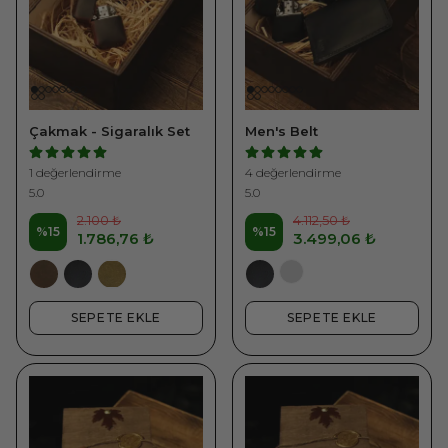
Çakmak - Sigaralık Set
Men's Belt
1 değerlendirme
4 değerlendirme
5.0
5.0
2.100 ₺
4.112,50 ₺
%
15
%
15
1.786,76 ₺
3.499,06 ₺
SEPETE EKLE
SEPETE EKLE