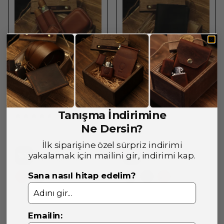
PREMİUM PURO SETİ
Cüzdan & Çakmak Set
Tanışma İndirimine
Ne Dersin?
3 değerlendirme
8 değerlendirme
4.7
4.9
İlk siparişine özel sürpriz indirimi
5.725 ₺
2.437,50 ₺
yakalamak için mailini gir, indirimi kap.
%
15
%
15
4.871,03 ₺
2.073,94 ₺
Sana nasıl hitap edelim?
+1
SEPETE EKLE
SEPETE EKLE
Emailin: