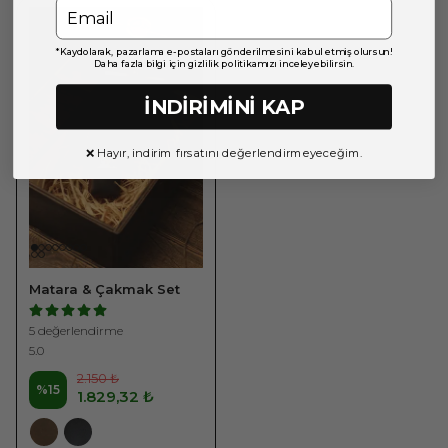
*Kaydolarak, pazarlama e-postaları gönderilmesini kabul etmiş olursun!
Daha fazla bilgi için gizlilik politikamızı inceleyebilirsin.
İNDİRİMİNİ KAP
❌ Hayır, indirim fırsatını değerlendirmeyeceğim.
Matara & Çakmak Set
5 değerlendirme
5.0
2.150 ₺
%
15
1.829,32 ₺