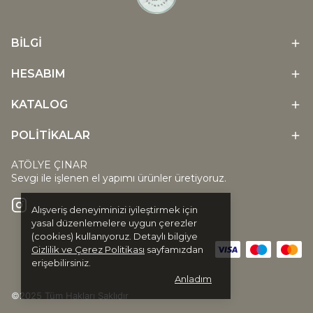
BİLGİ
HESABIM
KATALOG
POLİTİKALAR
ATÖLYE ÇINAR
Sevgi ile işlenen el yapımı ürünler üretiyoruz.
Alışveriş deneyiminizi iyileştirmek için
yasal düzenlemelere uygun çerezler
(cookies) kullanıyoruz. Detaylı bilgiye
Gizlilik ve Çerez Politikası
sayfamızdan
erişebilirsiniz.
Anladım
©2025 Tüm Hakları Saklıdır