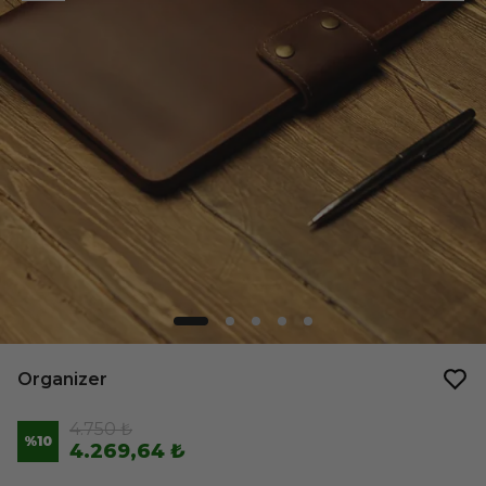
Organizer
4.750 ₺
%
10
4.269,64 ₺