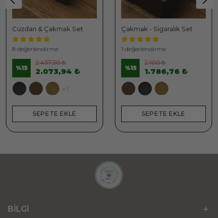
Cüzdan & Çakmak Set
Çakmak - Sigaralık Set
8 değerlendirme
1 değerlendirme
2.437,50 ₺
2.100 ₺
%
15
%
15
2.073,94 ₺
1.786,76 ₺
+1
SEPETE EKLE
SEPETE EKLE
BİLGİ