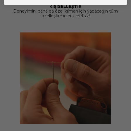
KİŞİSELLEŞTİR
Deneyimini daha da özel kılman için yapacağın tüm
özelleştirmeler ücretsiz!