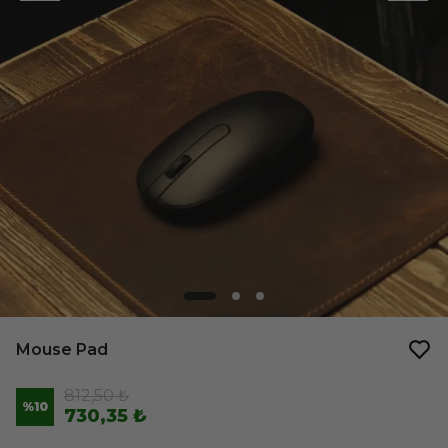
Mouse Pad
812,50 ₺
%
10
730,35 ₺