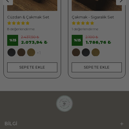
Cüzdan & Çakmak Set
Çakmak - Sigaralık Set
8 değerlendirme
1 değerlendirme
2.437,50 ₺
2.100 ₺
%
15
%
15
2.073,94 ₺
1.786,76 ₺
+1
SEPETE EKLE
SEPETE EKLE
BİLGİ