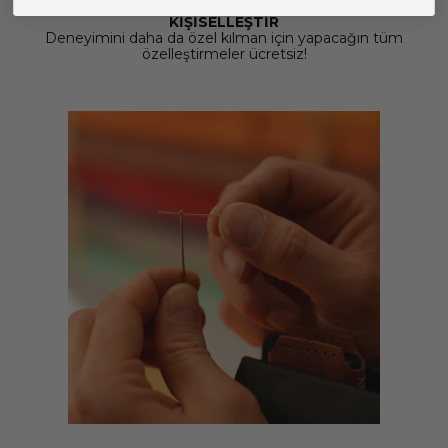
KİŞİSELLEŞTİR
Deneyimini daha da özel kılman için yapacağın tüm
özelleştirmeler ücretsiz!