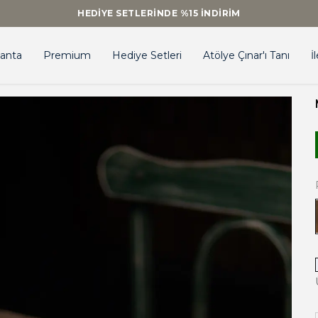
anta
Premium
Hediye Setleri
Atölye Çınar'ı Tanı
İ