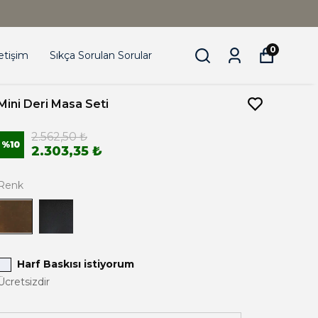
HEDIYE SETLERINDE %15 İNDIRIM
0
letişim
Sıkça Sorulan Sorular
Mini Deri Masa Seti
2.562,50 ₺
%
10
2.303,35 ₺
Renk
Harf Baskısı istiyorum
Ücretsizdir