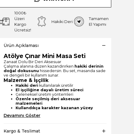
1000₺
Üzeri
Tamamen
Hakiki Deri
Kargo
El Yapımı
Ücretsiz!
Ürün Açıklaması
Atölye Çınar Mini Masa Seti
Zanaat Dolu Bir Deri Aksesuar
Çalışma alanına düzen kazandırırken
hakiki derinin
doğal dokusunu
hissedersin. Bu set, masanda sade
ve dengeli bir kullanım sunar.
Malzeme & İşçilik
Hakiki deri
kullanılarak üretilir
El işçiliğine dayalı üretim süreci
Geleneksel üretim yöntemleri
Özenle seçilmiş deri aksesuar
malzemeleri
Kullandıkça karakter kazanan yüzey
Devamını Göster
Kargo & Teslimat