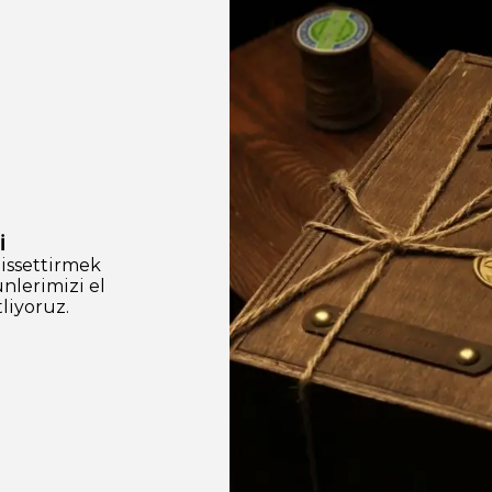
İ
hissettirmek
nlerimizi el
liyoruz.