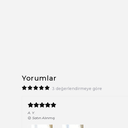
Yorumlar
3 değerlendirmeye göre
A.
Y.
Satın Alınmış