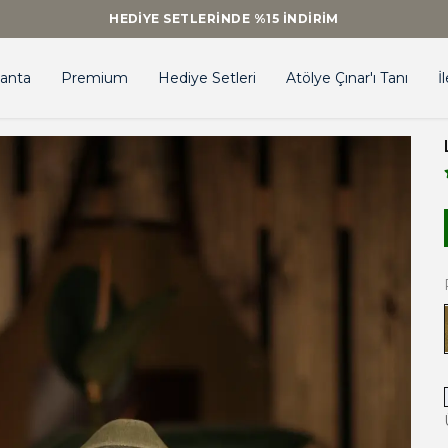
HEDIYE SETLERINDE %15 İNDIRIM
anta
Premium
Hediye Setleri
Atölye Çınar'ı Tanı
İ