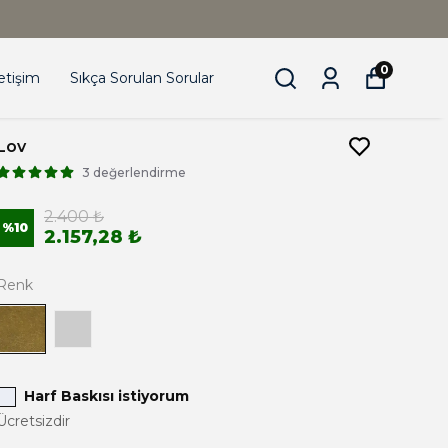
0
letişim
Sıkça Sorulan Sorular
Lov
3 değerlendirme
2.400 ₺
%
10
2.157,28 ₺
Renk
Harf Baskısı istiyorum
Ücretsizdir