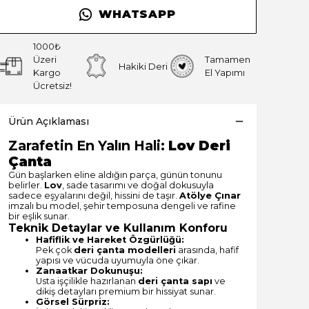
WHATSAPP
1000₺
Üzeri
Tamamen
Hakiki Deri
Kargo
El Yapımı
Ücretsiz!
Ürün Açıklaması
Zarafetin En Yalın Hali:
Lov Deri
Çanta
Gün başlarken eline aldığın parça, günün tonunu
belirler.
Lov
, sade tasarımı ve doğal dokusuyla
sadece eşyalarını değil, hissini de taşır.
Atölye Çınar
imzalı bu model, şehir temposuna dengeli ve rafine
bir eşlik sunar.
Teknik Detaylar ve Kullanım Konforu
Hafiflik ve Hareket Özgürlüğü:
Pek çok
deri çanta modelleri
arasında, hafif
yapısı ve vücuda uyumuyla öne çıkar.
Zanaatkar Dokunuşu:
Usta işçilikle hazırlanan
deri çanta sapı
ve
dikiş detayları premium bir hissiyat sunar.
Görsel Sürpriz: