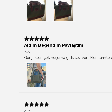
Aldım Beğendim Paylaştım
Y.
A.
Gerçekten çok hoşuma gitti. söz verdikleri tarihte
G.
G.