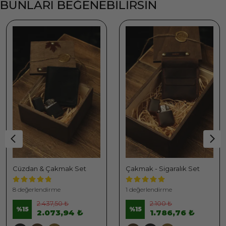
BUNLARI BEĞENEBİLİRSİN
Cüzdan & Çakmak Set
Çakmak - Sigaralık Set
8 değerlendirme
1 değerlendirme
2.437,50 ₺
2.100 ₺
%
15
%
15
2.073,94 ₺
1.786,76 ₺