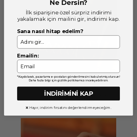
Ne Dersin?
İlk siparişine özel sürpriz indirimi
yakalamak için mailini gir, indirimi kap.
Sana nasıl hitap edelim?
Emailin:
*Kaydolarak, pazarlama e-postaları gönderilmesini kabul etmiş olursun!
Daha fazla bilgi için gizlilik politikamızı inceleyebilirsin.
KİŞİSELLEŞTİR
İNDİRİMİNİ KAP
Deneyimini daha da özel kılman için yapacağın tüm
özelleştirmeler ücretsiz!
❌ Hayır, indirim fırsatını değerlendirmeyeceğim.