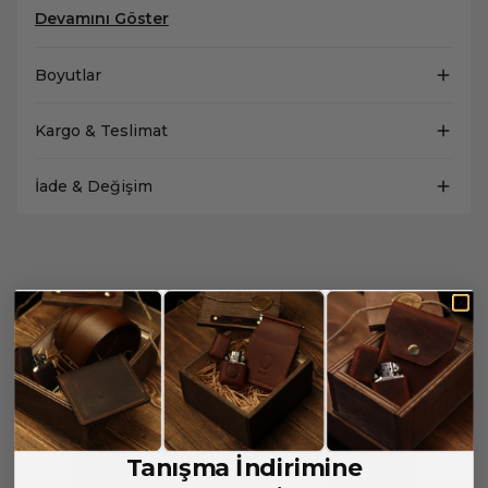
Devamını Göster
Boyutlar
Kargo & Teslimat
İade & Değişim
Yorumlar
Yorum Yap
Bu ürün için henüz yorum yapılmamış.
Tanışma İndirimine