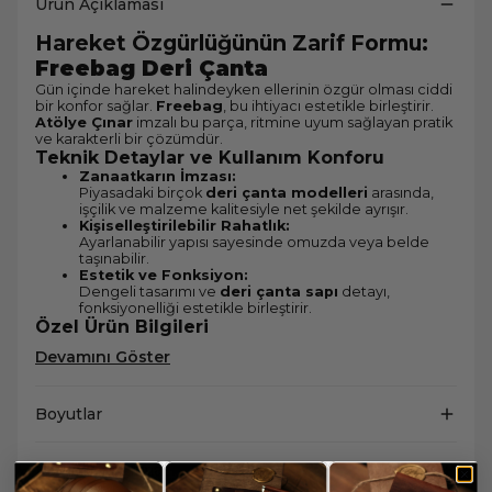
Ürün Açıklaması
Hareket Özgürlüğünün Zarif Formu:
Freebag Deri Çanta
Gün içinde hareket halindeyken ellerinin özgür olması ciddi
bir konfor sağlar.
Freebag
, bu ihtiyacı estetikle birleştirir.
Atölye Çınar
imzalı bu parça, ritmine uyum sağlayan pratik
ve karakterli bir çözümdür.
Teknik Detaylar ve Kullanım Konforu
Zanaatkarın İmzası:
Piyasadaki birçok
deri çanta modelleri
arasında,
işçilik ve malzeme kalitesiyle net şekilde ayrışır.
Kişiselleştirilebilir Rahatlık:
Ayarlanabilir yapısı sayesinde omuzda veya belde
taşınabilir.
Estetik ve Fonksiyon:
Dengeli tasarımı ve
deri çanta sapı
detayı,
fonksiyonelliği estetikle birleştirir.
Özel Ürün Bilgileri
Devamını Göster
Boyutlar
Kargo & Teslimat