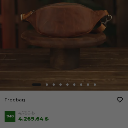
Freebag
4.750 ₺
%
10
4.269,64 ₺