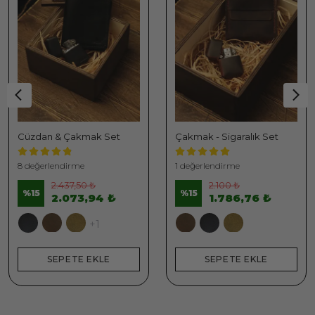
Cüzdan & Çakmak Set
Çakmak - Sigaralık Set
8 değerlendirme
1 değerlendirme
2.437,50 ₺
2.100 ₺
%
15
%
15
2.073,94 ₺
1.786,76 ₺
+1
SEPETE EKLE
SEPETE EKLE