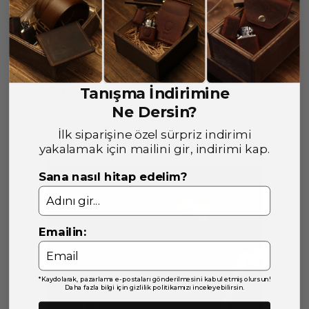
İade & Değişim
Tanışma İndirimine
Yorumlar
Yorum Yap
Ne Dersin?
Bu ürün için henüz yorum yapılmamış.
İlk siparişine özel sürpriz indirimi
yakalamak için mailini gir, indirimi kap.
Sana nasıl hitap edelim?
Emailin:
*Kaydolarak, pazarlama e-postaları gönderilmesini kabul etmiş olursun!
Daha fazla bilgi için gizlilik politikamızı inceleyebilirsin.