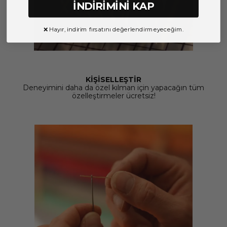
İNDİRİMİNİ KAP
❌ Hayır, indirim fırsatını değerlendirmeyeceğim.
KİŞİSELLEŞTİR
Deneyimini daha da özel kılman için yapacağın tüm
özelleştirmeler ücretsiz!