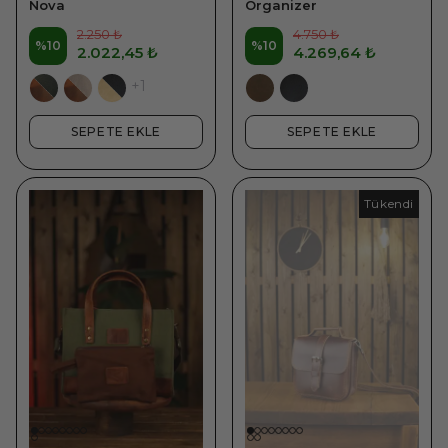
Nova
Organizer
2.250 ₺
4.750 ₺
%
10
%
10
2.022,45 ₺
4.269,64 ₺
+1
SEPETE EKLE
SEPETE EKLE
Tükendi