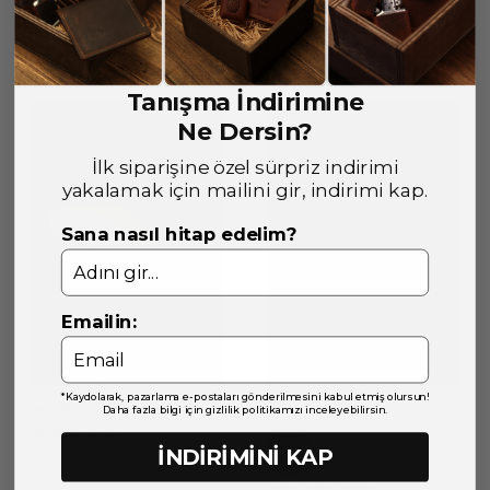
STOKTA YOK
SEPETE EKLE
Tanışma İndirimine
Ne Dersin?
İlk siparişine özel sürpriz indirimi
yakalamak için mailini gir, indirimi kap.
Sana nasıl hitap edelim?
Emailin:
*Kaydolarak, pazarlama e-postaları gönderilmesini kabul etmiş olursun!
MacBook Kılıfı 13"
Nis
Daha fazla bilgi için gizlilik politikamızı inceleyebilirsin.
3.062,50 ₺
İNDİRİMİNİ KAP
%
10
1 değerlendirme
2.752,80 ₺
5.0