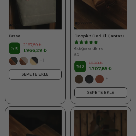
Bıssa
Doppkit Deri El Çantası
2.187,50 ₺
%
10
6 değerlendirme
1.966,29 ₺
5.0
+1
1.900 ₺
%
10
1.707,85 ₺
SEPETE EKLE
+1
SEPETE EKLE