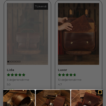
Tükendi
Tükendi
Lida
Luxor
3 değerlendirme
10 değerlendirme
5.0
4.7
4.375 ₺
7.225 ₺
%
10
%
10
3.932,54 ₺
6.494,33 ₺
+1