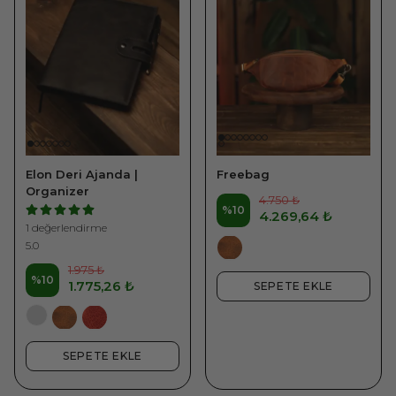
Elon Deri Ajanda |
Freebag
Organizer
4.750 ₺
%
10
4.269,64 ₺
1 değerlendirme
5.0
1.975 ₺
%
10
1.775,26 ₺
SEPETE EKLE
SEPETE EKLE