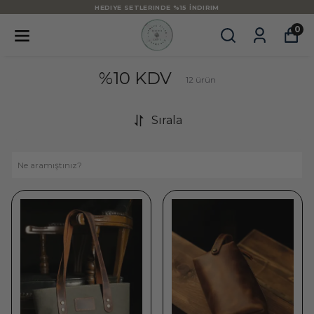
HEDIYE SETLERINDE %15 İNDIRIM
0
%10 KDV
12
ürün
Sırala