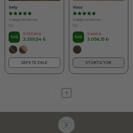
Sely
Voss
4 değerlendirme
3 değerlendirme
5.0
5.0
3.737,50 ₺
3.400 ₺
%
10
%
10
3.359,54 ₺
3.056,15 ₺
SEPETE EKLE
STOKTA YOK
1