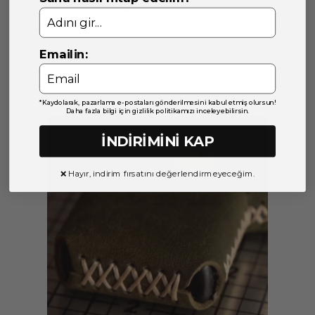
Ürün güzel ama tahmininden büyük geldi bir tık
küçük ölçekli daha iyi olabilirdi
Emailin:
1
*Kaydolarak, pazarlama e-postaları gönderilmesini kabul etmiş olursun!
Daha fazla bilgi için gizlilik politikamızı inceleyebilirsin.
İNDİRİMİNİ KAP
❌ Hayır, indirim fırsatını değerlendirmeyeceğim.