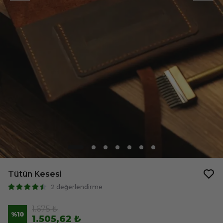
Tütün Kesesi
2 değerlendirme
1.675 ₺
%
10
1.505,62 ₺