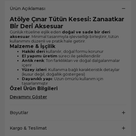
Ürün Açıklaması
Atölye Çınar Tütün Kesesi: Zanaatkar
Bir Deri Aksesuar
Günlük ritüeline eşlik eden
doğal ve sade bir deri
aksesuar
. Minimal tasarımıyla işlevselliği birleştirir, tütün
kullanımını düzenli ve pratik hale getirir.
Malzeme & İşçilik
Hakiki deri
kullanılır, doğal formu korunur
El yapımı üretim
süreci ile şekillendirilir
Antik renk
: Ton farklılıkları ve doğal dalgalanmalar
içerir
Yüzey izleri
: Kullanıma bağlı karakteristik detaylar
(kusur değil, doğallık göstergesi)
Dayanıklı yapı
: Uzun ömürlü kullanım için
tasarlanmıştır
Özel Ürün Bilgileri
Devamını Göster
Boyutlar
Kargo & Teslimat