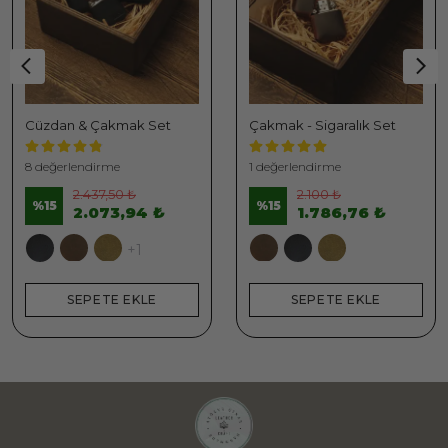
Cüzdan & Çakmak Set
Çakmak - Sigaralık Set
8 değerlendirme
1 değerlendirme
2.437,50 ₺
2.100 ₺
%
15
%
15
2.073,94 ₺
1.786,76 ₺
+1
SEPETE EKLE
SEPETE EKLE