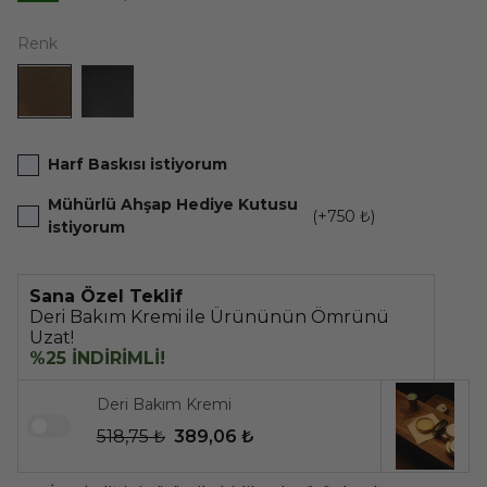
Renk
Harf Baskısı istiyorum
Mühürlü Ahşap Hediye Kutusu
(+
750 ₺
)
istiyorum
Sana Özel Teklif
Deri Bakım Kremi ile Ürününün Ömrünü
Uzat!
%25 İNDİRİMLİ!
Deri Bakım Kremi
518,75 ₺
389,06 ₺