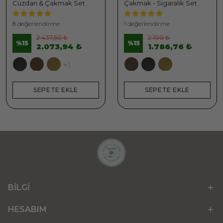
Cüzdan & Çakmak Set
Çakmak - Sigaralık Set
8 değerlendirme
1 değerlendirme
2.437,50 ₺
2.100 ₺
%
15
%
15
2.073,94 ₺
1.786,76 ₺
+1
SEPETE EKLE
SEPETE EKLE
BİLGİ
HESABIM