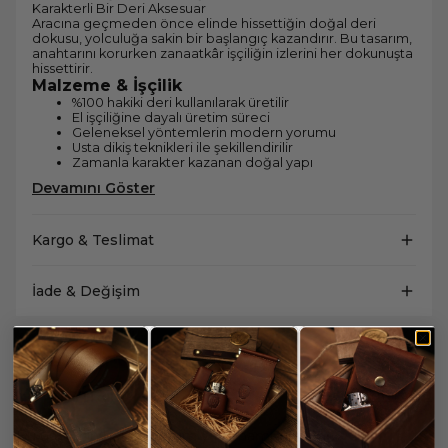
Karakterli Bir Deri Aksesuar
Aracına geçmeden önce elinde hissettiğin doğal deri
dokusu, yolculuğa sakin bir başlangıç kazandırır. Bu tasarım,
anahtarını korurken zanaatkâr işçiliğin izlerini her dokunuşta
hissettirir.
Malzeme & İşçilik
%100 hakiki deri kullanılarak üretilir
El işçiliğine dayalı üretim süreci
Geleneksel yöntemlerin modern yorumu
Usta dikiş teknikleri ile şekillendirilir
Zamanla karakter kazanan doğal yapı
Devamını Göster
Kargo & Teslimat
İade & Değişim
Yorumlar
Yorum Yap
Bu ürün için henüz yorum yapılmamış.