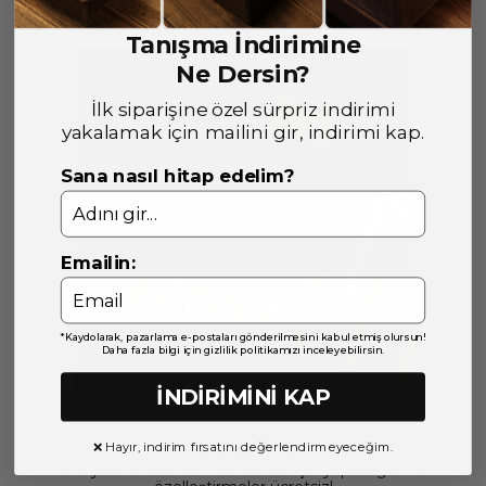
Tanışma İndirimine
Ne Dersin?
İlk siparişine özel sürpriz indirimi
yakalamak için mailini gir, indirimi kap.
Sana nasıl hitap edelim?
Emailin:
*Kaydolarak, pazarlama e-postaları gönderilmesini kabul etmiş olursun!
Daha fazla bilgi için gizlilik politikamızı inceleyebilirsin.
İNDİRİMİNİ KAP
❌ Hayır, indirim fırsatını değerlendirmeyeceğim.
KİŞİSELLEŞTİR
Deneyimini daha da özel kılman için yapacağın tüm