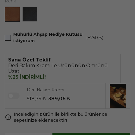
Renk
Mühürlü Ahşap Hediye Kutusu
(+
250 ₺
)
istiyorum
Sana Özel Teklif
Deri Bakım Kremi ile Ürününün Ömrünü
Uzat!
%25 İNDİRİMLİ!
Deri Bakım Kremi
518,75 ₺
389,06 ₺
İncelediğiniz ürün ile birlikte bu ürünler de
sepetinize eklenecektir!