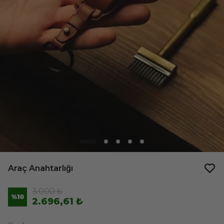
Araç Anahtarlığı
3.000 ₺
%
10
2.696,61 ₺